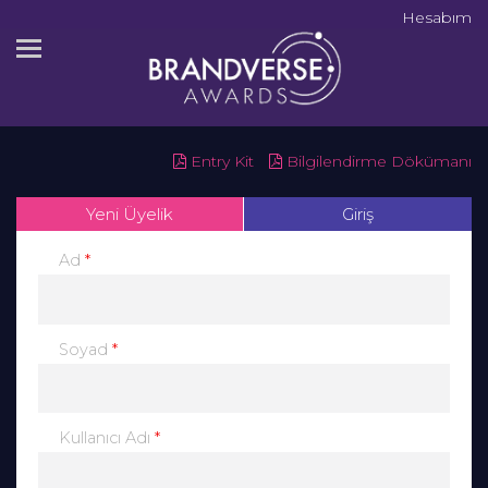
Hesabım
Entry Kit
Bilgilendirme Dökümanı
Yeni Üyelik
Giriş
*
Ad
*
Soyad
*
Kullanıcı Adı