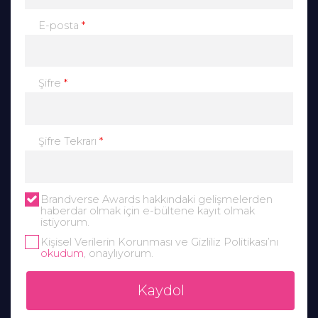
*
E-posta
*
Şifre
*
Şifre Tekrarı
Brandverse Awards hakkındaki gelişmelerden
haberdar olmak için e-bültene kayıt olmak
istiyorum.
Kişisel Verilerin Korunması ve Gizliliz Politikası’nı
okudum
, onaylıyorum.
Kaydol