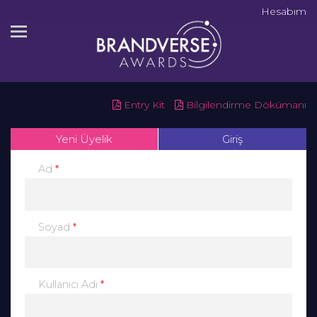
Hesabım
Entry Kit
Bilgilendirme Dökümanı
Yeni Üyelik
Giriş
*
Ad
*
Soyad
*
Kullanıcı Adı