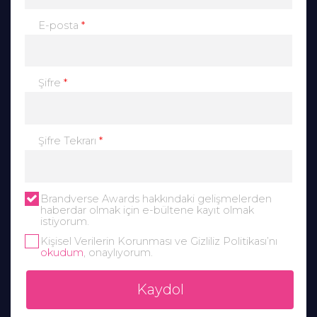
*
E-posta
*
Şifre
*
Şifre Tekrarı
Brandverse Awards hakkındaki gelişmelerden
haberdar olmak için e-bültene kayıt olmak
istiyorum.
Kişisel Verilerin Korunması ve Gizliliz Politikası’nı
okudum
, onaylıyorum.
Kaydol